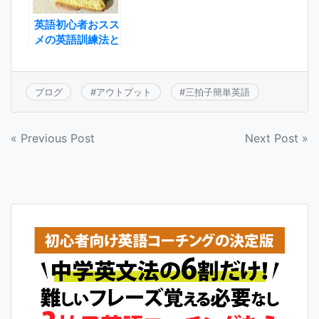
英語初心者おスス
メの英語訓練法と
は
ブログ
#
アウトプット
#
三拍子簡単英語
投
« Previous Post
Next Post »
稿
ナ
ビ
ゲ
ー
シ