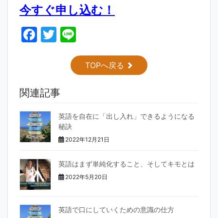
今すぐ申し込む！
F
T
Li
a
w
n
c
itt
e
TOPへ戻る
e
er
関連記事
b
o
英語を自在に「出し入れ」できるようになる
o
秘訣
k
2022年12月21日
英語はまず単純化すること、そしてキモとは
2022年5月20日
英語で口にしていくための意識の仕方