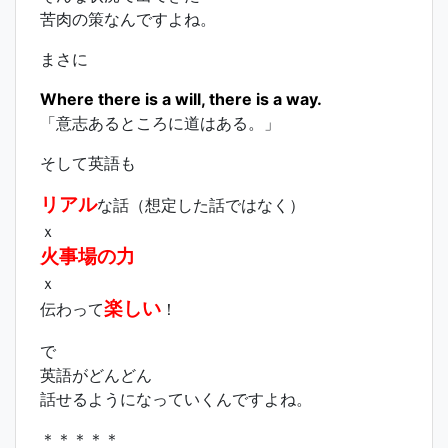
苦肉の策なんですよね。
まさに
Where there is a will, there is a way.
「意志あるところに道はある。」
そして英語も
リアル
な話（想定した話ではなく）
ｘ
火事場の力
ｘ
楽しい
伝わって
！
で
英語がどんどん
話せるようになっていくんですよね。
＊＊＊＊＊