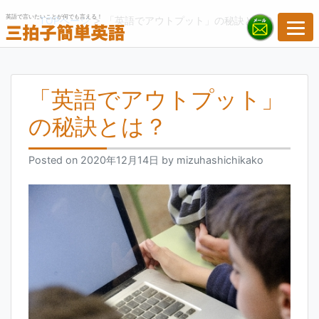
Skip
英語で言いたいことが何でも言える！
>
TOPページ
「英語でアウトプット」の秘訣とは？
to
content
「英語でアウトプット」
の秘訣とは？
Posted on
2020年12月14日
by
mizuhashichikako