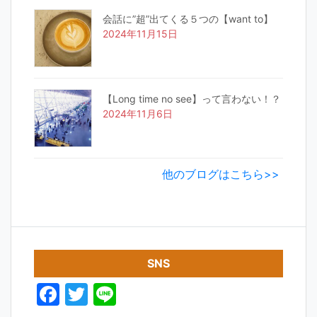
会話に”超”出てくる５つの【want to】
2024年11月15日
【Long time no see】って言わない！？
2024年11月6日
他のブログはこちら>>
SNS
F
T
Li
a
w
n