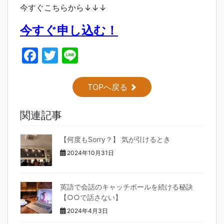
今すぐこちらから↓↓↓
今すぐ申し込む！
F
T
Li
a
w
n
c
itt
e
TOPへ戻る
e
er
関連記事
b
o
【何度もSorry？】 気が引けるとき
o
2024年10月31日
k
英語で会話のキャッチボールを続ける秘訣
【○○で話さない】
2024年4月3日