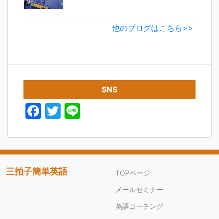
他のブログはこちら>>
SNS
F
T
Li
a
w
n
c
itt
e
e
er
b
三拍子簡単英語
TOPページ
o
メールセミナー
o
英語コーチング