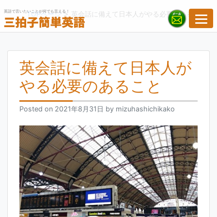
Skip
英語で言いたいことが何でも言える！
>
TOPページ
英会話に備えて日本人がやる必要のあること
to
content
英会話に備えて日本人が
やる必要のあること
Posted on
2021年8月31日
by
mizuhashichikako