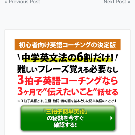
投
« Previous Post
Next Post »
稿
ナ
ビ
ゲ
ー
シ
ョ
ン