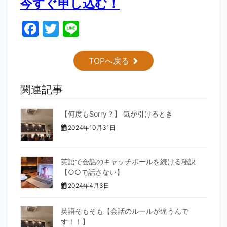
今すぐ申し込む！
F
T
Li
a
w
n
c
itt
e
TOPへ戻る
e
er
関連記事
b
o
【何度もSorry？】 気が引けるとき
o
2024年10月31日
k
英語で会話のキャッチボールを続ける秘訣
【○○で話さない】
2024年4月3日
英語そもそも【会話のルールが違うんで
す！！】