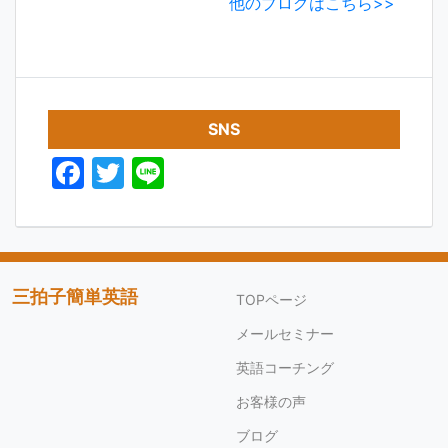
他のブログはこちら>>
SNS
F
T
Li
a
w
n
c
itt
e
e
er
b
三拍子簡単英語
TOPページ
o
メールセミナー
o
英語コーチング
k
お客様の声
ブログ