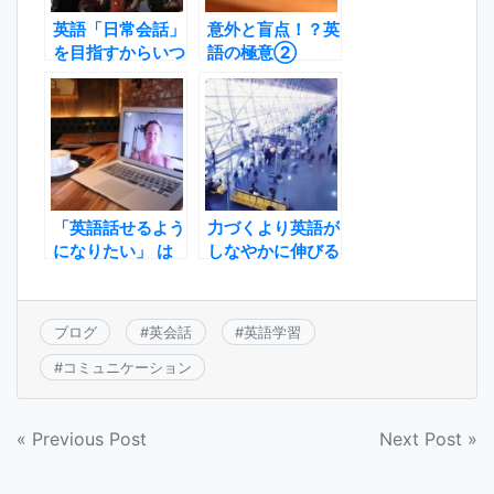
英語「日常会話」
意外と盲点！？英
を目指すからいつ
語の極意②
までも使えない！
「英語話せるよう
力づくより英語が
になりたい」 は
しなやかに伸びる
ニセモノかも！？
スイッチ
ブログ
#
英会話
#
英語学習
#
コミュニケーション
投
« Previous Post
Next Post »
稿