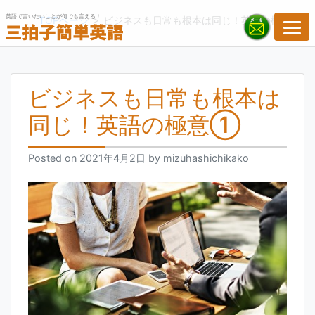
Skip
英語で言いたいことが何でも言える！
>
TOPページ
ビジネスも日常も根本は同じ！英語の極意①
to
content
ビジネスも日常も根本は
同じ！英語の極意①
Posted on
2021年4月2日
by
mizuhashichikako