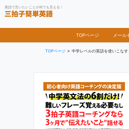
Skip
英語で言いたいことが何でも言える！
to
content
TOPページ
メール
>
TOPページ
中学レベルの英語を使いこなす