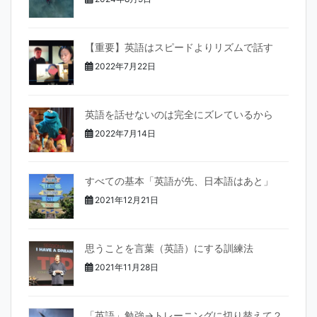
k
【重要】英語はスピードよりリズムで話す
2022年7月22日
英語を話せないのは完全にズレているから
2022年7月14日
すべての基本「英語が先、日本語はあと」
2021年12月21日
思うことを言葉（英語）にする訓練法
2021年11月28日
「英語」勉強→トレーニングに切り替えて２