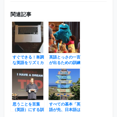
関連記事
すぐできる！単調
英語とっさの一言
な英語をリズミカ
が出るための訓練
ルな英語にする方
法
法
思うことを言葉
すべての基本「英
（英語）にする訓
語が先、日本語は
練法
あと」