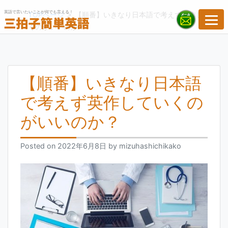
Skip
英語で言いたいことが何でも言える！
>
TOPページ
【順番】いきなり日本語で考えず英作してい
to
くのがいいのか？
content
【順番】いきなり日本語
で考えず英作していくの
がいいのか？
Posted on
2022年6月8日
by
mizuhashichikako