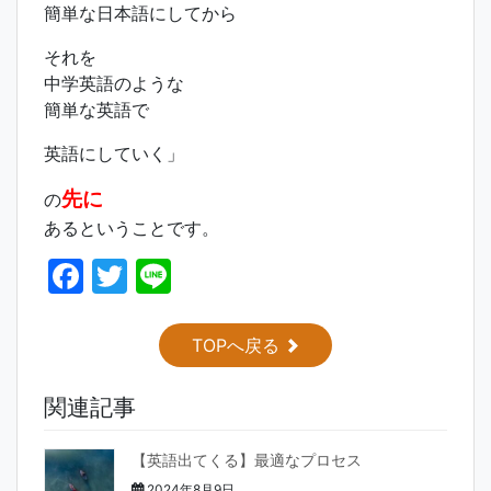
簡単な日本語にしてから
それを
中学英語のような
簡単な英語で
英語にしていく」
先に
の
あるということです。
F
T
Li
a
w
n
c
itt
e
TOPへ戻る
e
er
関連記事
b
o
【英語出てくる】最適なプロセス
o
2024年8月9日