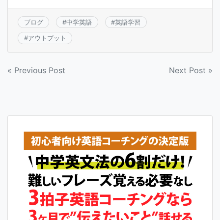
ブログ
#
中学英語
#
英語学習
#
アウトプット
投
« Previous Post
Next Post »
稿
ナ
ビ
ゲ
ー
シ
ョ