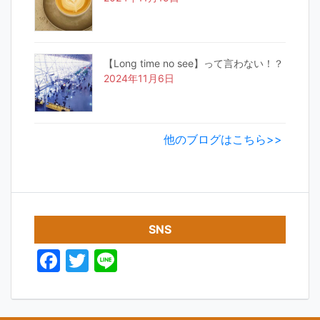
【Long time no see】って言わない！？
2024年11月6日
他のブログはこちら>>
SNS
F
T
Li
a
w
n
c
itt
e