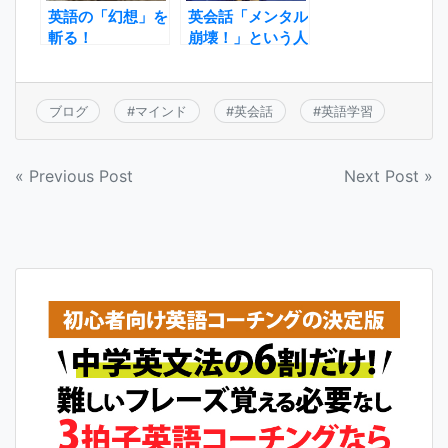
英語の「幻想」を
英会話「メンタル
斬る！
崩壊！」という人
にぜひ聞いてほし
いこと
ブログ
#
マインド
#
英会話
#
英語学習
投
« Previous Post
Next Post »
稿
ナ
ビ
ゲ
ー
シ
ョ