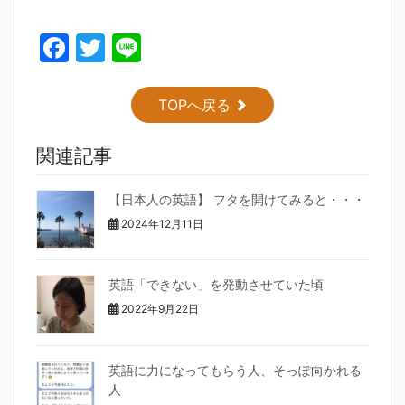
F
T
Li
a
w
n
c
itt
e
TOPへ戻る
e
er
関連記事
b
o
【日本人の英語】 フタを開けてみると・・・
o
2024年12月11日
k
英語「できない」を発動させていた頃
2022年9月22日
英語に力になってもらう人、そっぽ向かれる
人