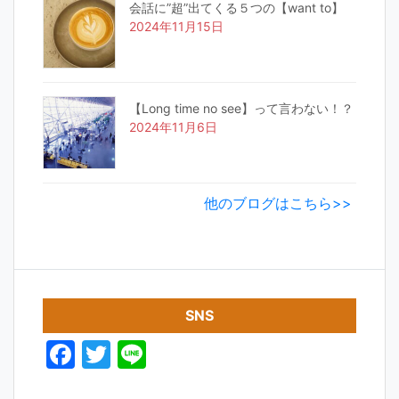
会話に”超”出てくる５つの【want to】
2024年11月15日
【Long time no see】って言わない！？
2024年11月6日
他のブログはこちら>>
SNS
F
T
Li
a
w
n