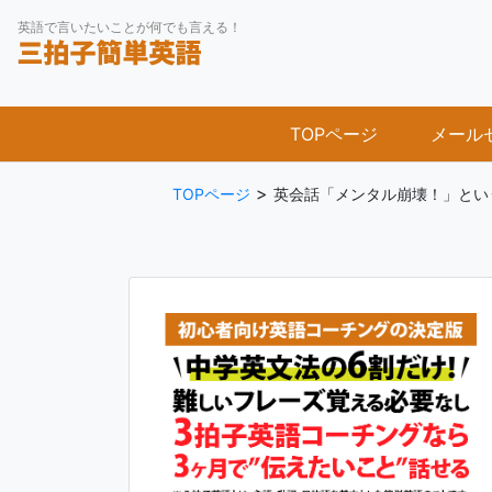
Skip
英語で言いたいことが何でも言える！
to
content
TOPページ
メール
>
TOPページ
英会話「メンタル崩壊！」とい