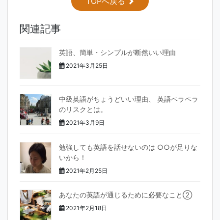
c
itt
e
TOPへ戻る
e
er
関連記事
b
o
英語、簡単・シンプルが断然いい理由
o
2021年3月25日
k
中級英語がちょうどいい理由、 英語ペラペラ
のリスクとは。
2021年3月9日
勉強しても英語を話せないのは ○○が足りな
いから！
2021年2月25日
あなたの英語が通じるために必要なこと②
2021年2月18日