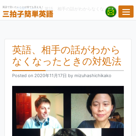
Skip
英語で言いたいことが何でも言える！
>
TOPページ
英語、相手の話がわからなくなったときの対
to
処法
content
英語、相手の話がわから
なくなったときの対処法
Posted on
2020年11月17日
by
mizuhashichikako