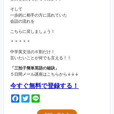
そして
一歩的に相手の方に流れていた
会話の流れを
こちらに戻しましょう！
＊＊＊＊＊
中学英文法の６割だけ！
言いたいことが何でも言える！！
「三拍子簡単英語の秘訣」
５日間メール講座はこちらから↓↓↓
今すぐ無料で登録する！
F
T
Li
a
w
n