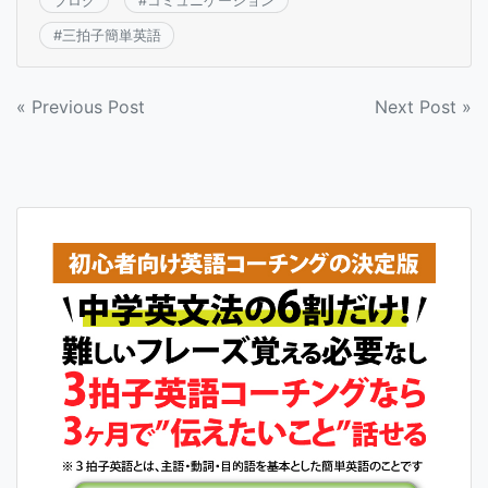
ブログ
#
コミュニケーション
#
三拍子簡単英語
投
« Previous Post
Next Post »
稿
ナ
ビ
ゲ
ー
シ
ョ
ン