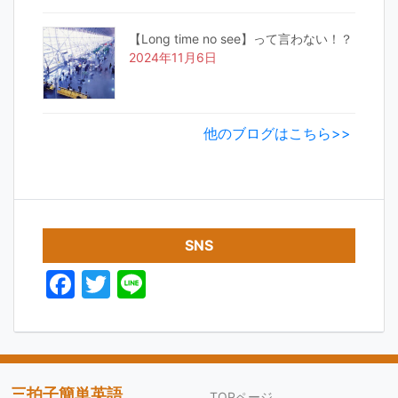
【Long time no see】って言わない！？
2024年11月6日
他のブログはこちら>>
SNS
F
T
Li
a
w
n
c
itt
e
e
er
b
三拍子簡単英語
TOPページ