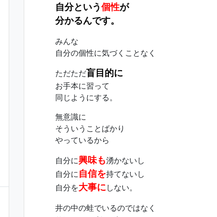
自分という
個性
が
分かるんです。
みんな
自分の個性に気づくことなく
盲目的に
ただただ
お手本に習って
同じようにする。
無意識に
そういうことばかり
やっているから
興味も
自分に
湧かないし
自信を
自分に
持てないし
大事に
自分を
しない。
井の中の蛙でいるのではなく