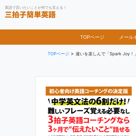
Skip
英語で言いたいことが何でも言える！
to
content
TOPページ
メール
>
TOPページ
違いを楽しんで「Spark Joy！