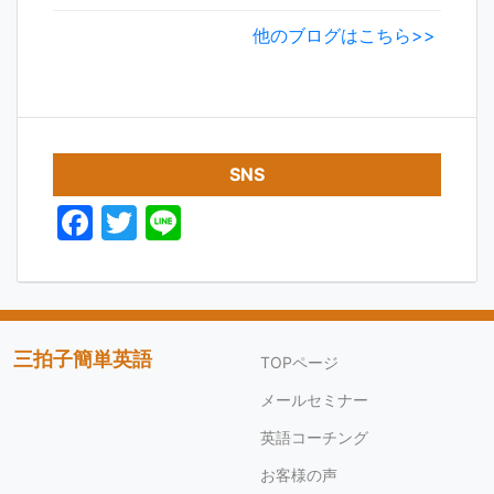
他のブログはこちら>>
SNS
F
T
Li
a
w
n
c
itt
e
e
er
b
三拍子簡単英語
TOPページ
o
メールセミナー
o
英語コーチング
k
お客様の声