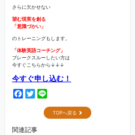
さらに欠かせない
望む現実を創る
「意識づかい」
のトレーニングもします。
「体験英語コーチング」
ブレークスルーしたい方は
今すぐこちらから↓↓↓
今すぐ申し込む！
F
T
Li
a
w
n
c
itt
e
TOPへ戻る
e
er
関連記事
b