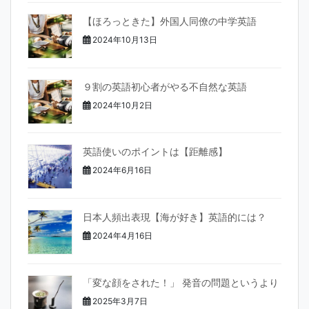
o
【ほろっときた】外国人同僚の中学英語
o
2024年10月13日
k
９割の英語初心者がやる不自然な英語
2024年10月2日
英語使いのポイントは【距離感】
2024年6月16日
日本人頻出表現【海が好き】英語的には？
2024年4月16日
「変な顔をされた！」 発音の問題というより
2025年3月7日