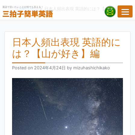
Skip
英語で言いたいことが何でも言える！
>
TOPページ
日本人頻出表現 英語的には？【山が好き】編
to
content
日本人頻出表現 英語的に
は？【山が好き】編
Posted on
2024年4月24日
by
mizuhashichikako