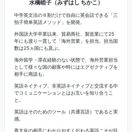
水橋睦子（みずはし ちかこ）
中学英文法の６割だけで自由に英会話できる「三
拍子簡単英語メソッド」を開発。
外国語大学卒業以来、貿易商社、製造業にて25
年にも渡り一貫して「海外営業」を担当。担当国
数は25ヵ国にも及ぶ。
海外留学・滞在経験のない状態で、海外営業担当
として様々な国の顧客や時にはエグゼクティブを
相手に商談も。
英語ネイティブ、非英語ネイティブと交流する中
でコミュニケーションとはお互いを知り合うこ
と。
英語はそのためのツール（共通言語）であると実
感。
異文化の相手にわかりやすく伝わる英語こそが目