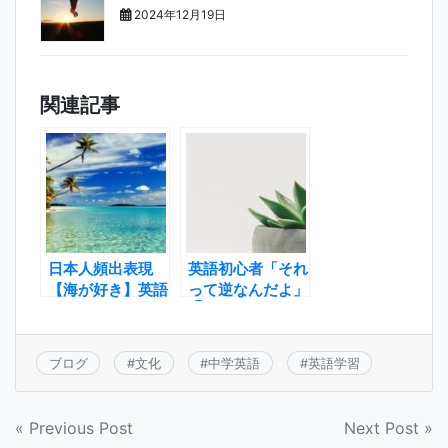
2024年12月19日
関連記事
日本人頻出表現
英語初心者「それ
【海が好き】英語
って逆なんだよ」
的には？
③
ブログ
#
文化
#
中学英語
#
英語学習
投
« Previous Post
Next Post »