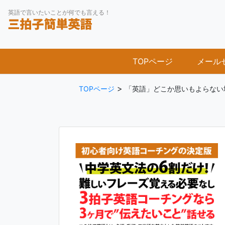
Skip
英語で言いたいことが何でも言える！
to
content
TOPページ
メール
>
TOPページ
「英語」どこか思いもよらない