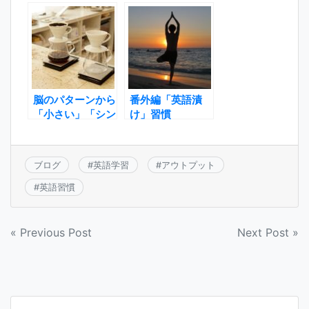
いです。
い！】対処法
脳のパターンから
番外編「英語漬
「小さい」「シン
け」習慣
プル」がいい理由
ブログ
#
英語学習
#
アウトプット
#
英語習慣
投
« Previous Post
Next Post »
稿
ナ