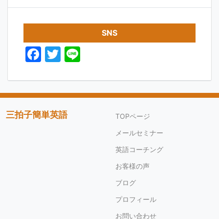
SNS
F
T
Li
a
w
n
c
itt
e
e
er
b
三拍子簡単英語
TOPページ
o
メールセミナー
o
英語コーチング
k
お客様の声
ブログ
プロフィール
お問い合わせ