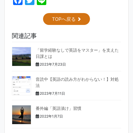
F
T
Li
a
w
n
c
itt
e
TOPへ戻る
e
er
関連記事
b
o
「留学経験なしで英語をマスター」を支えた
o
日課とは
k
2023年7月23日
音読中【英語の読み方がわからない！】対処
法
2023年7月11日
番外編「英語漬け」習慣
2022年1月7日