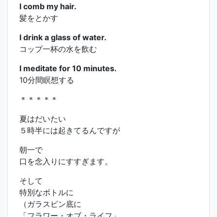
I comb my hair.
髪をとかす
I drink a glass of water.
コップ一杯の水を飲む
I meditate for 10 minutes.
10分間瞑想する
＊＊＊＊＊
夏はだいたい
５時半には起きてるんですが
朝一で
口を念入りにすすぎます。
そして
特別なボトルに
（ガラスビン底に
「フラワー・オブ・ライフ」