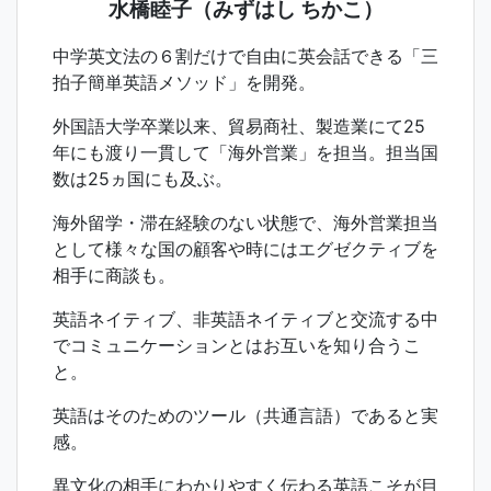
水橋睦子（みずはし ちかこ）
中学英文法の６割だけで自由に英会話できる「三
拍子簡単英語メソッド」を開発。
外国語大学卒業以来、貿易商社、製造業にて25
年にも渡り一貫して「海外営業」を担当。担当国
数は25ヵ国にも及ぶ。
海外留学・滞在経験のない状態で、海外営業担当
として様々な国の顧客や時にはエグゼクティブを
相手に商談も。
英語ネイティブ、非英語ネイティブと交流する中
でコミュニケーションとはお互いを知り合うこ
と。
英語はそのためのツール（共通言語）であると実
感。
異文化の相手にわかりやすく伝わる英語こそが目