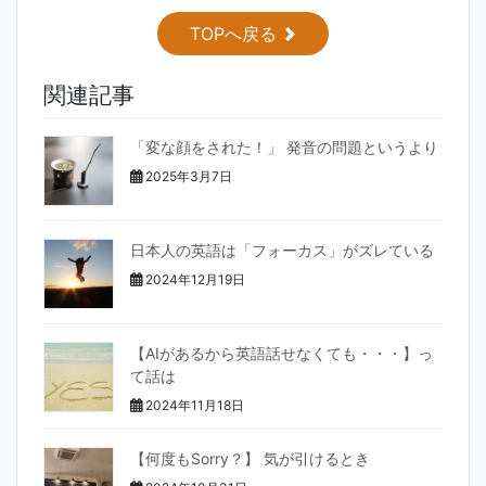
c
itt
e
TOPへ戻る
e
er
関連記事
b
o
「変な顔をされた！」 発音の問題というより
o
2025年3月7日
k
日本人の英語は「フォーカス」がズレている
2024年12月19日
【AIがあるから英語話せなくても・・・】っ
て話は
2024年11月18日
【何度もSorry？】 気が引けるとき