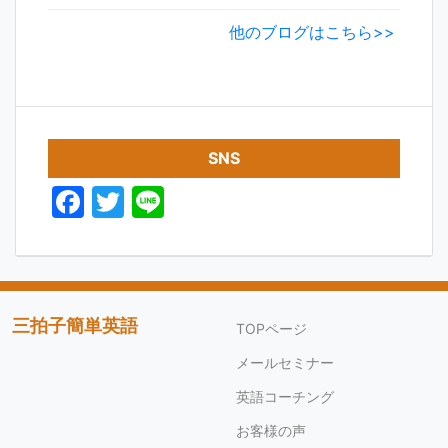
他のブログはこちら>>
SNS
F
T
Li
a
w
n
c
itt
e
e
er
b
三拍子簡単英語
TOPページ
o
メールセミナー
o
英語コーチング
k
お客様の声