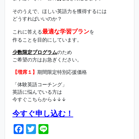
そのうえで、ほしい英語力を獲得するには
どうすればいいのか？
最適な学習プラン
これに答える
を
作ることを目的にしています。
少数限定プログラム
のため
ご希望の方はお急ぎください。
【増席１】
期間限定特別応援価格
「体験英語コーチング」
英語に悩んでいる方は
今すぐこちらから↓↓↓
今すぐ申し込む！
F
T
Li
a
w
n