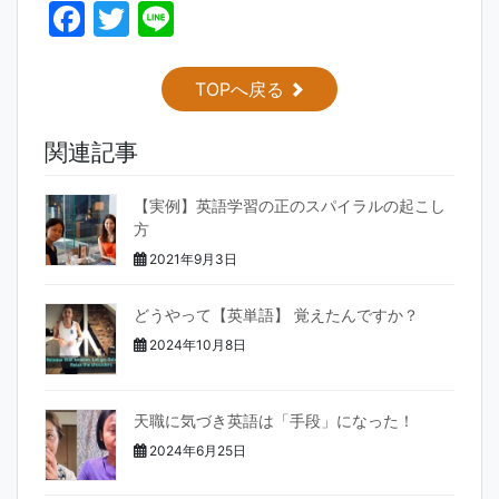
F
T
Li
a
w
n
c
itt
e
TOPへ戻る
e
er
関連記事
b
o
【実例】英語学習の正のスパイラルの起こし
o
方
k
2021年9月3日
どうやって【英単語】 覚えたんですか？
2024年10月8日
天職に気づき英語は「手段」になった！
2024年6月25日