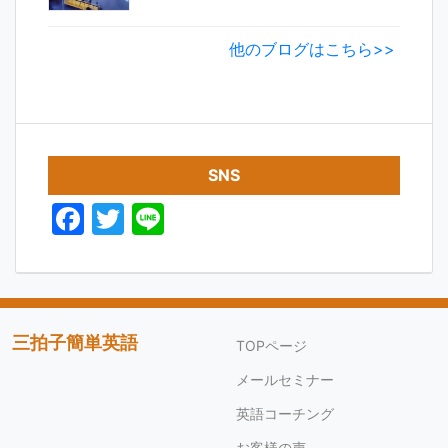
他のブログはこちら>>
SNS
F
T
Li
a
w
n
c
itt
e
e
er
b
三拍子簡単英語
TOPページ
o
メールセミナー
o
英語コーチング
k
お客様の声