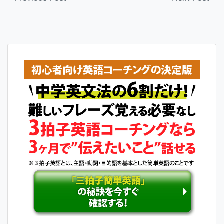
投
稿
ナ
ビ
ゲ
ー
シ
ョ
ン