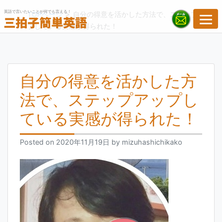
Skip
英語で言いたいことが何でも言える！
>
TOPページ
自分の得意を活かした方法で、ステップアッ
to
プしている実感が得られた！
content
自分の得意を活かした方
法で、ステップアップし
ている実感が得られた！
Posted on
2020年11月19日
by
mizuhashichikako