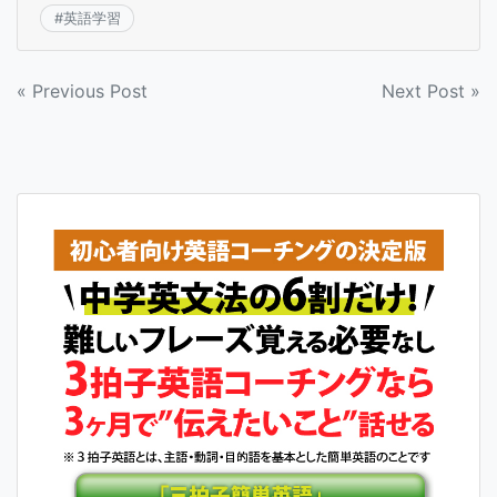
#
英語学習
投
« Previous Post
Next Post »
稿
ナ
ビ
ゲ
ー
シ
ョ
ン