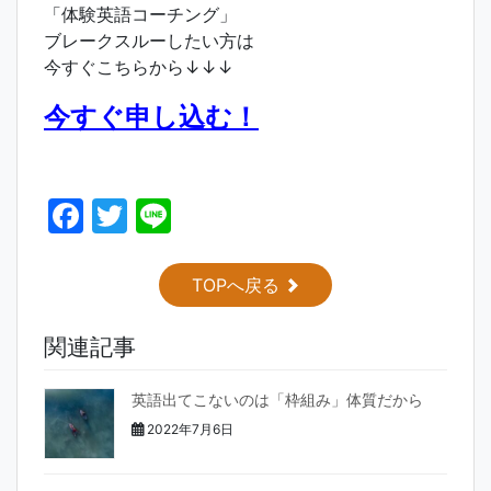
「体験英語コーチング」
ブレークスルーしたい方は
今すぐこちらから↓↓↓
今すぐ申し込む！
F
T
Li
a
w
n
c
itt
e
TOPへ戻る
e
er
関連記事
b
o
英語出てこないのは「枠組み」体質だから
o
2022年7月6日
k