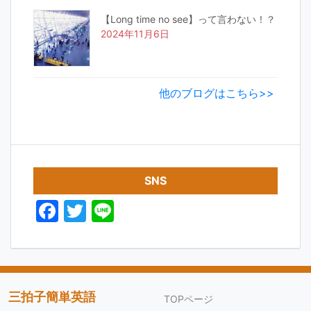
【Long time no see】って言わない！？
2024年11月6日
他のブログはこちら>>
SNS
F
T
Li
a
w
n
c
itt
e
e
er
b
三拍子簡単英語
TOPページ