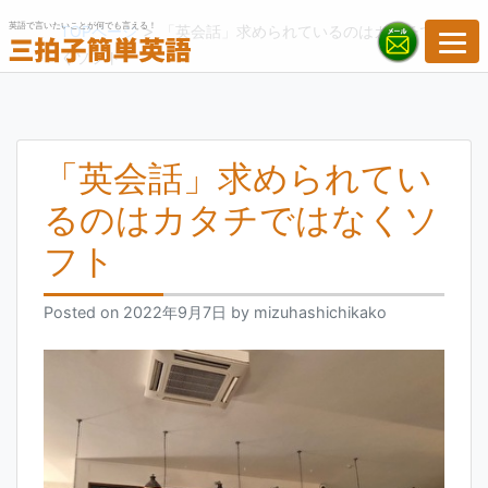
Skip
英語で言いたいことが何でも言える！
>
TOPページ
「英会話」求められているのはカタチではな
to
くソフト
content
「英会話」求められてい
るのはカタチではなくソ
フト
Posted on
2022年9月7日
by
mizuhashichikako