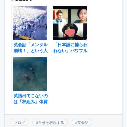
英会話「メンタル
「日本語に捕らわ
崩壊！」という人
れない」パワフル
にぜひ聞いてほし
な助けとなるもの
いこと
英語出てこないの
は「枠組み」体質
だから
ブログ
#
自分を表現する
#
英会話