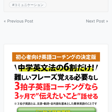
#
コミュニケーション
投
« Previous Post
Next Post »
稿
ナ
ビ
ゲ
ー
シ
ョ
ン