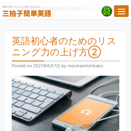
Skip
英語で言いたいことが何でも言える！
>
TOPページ
英語初心者のためのリスニング力の上げ方②
to
content
英語初心者のためのリス
ニング力の上げ方②
Posted on
2021年6月7日
by
mizuhashichikako