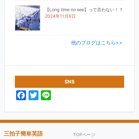
【Long time no see】って言わない！？
2024年11月6日
他のブログはこちら>>
SNS
F
T
Li
a
w
n
c
itt
e
e
er
b
三拍子簡単英語
TOPページ