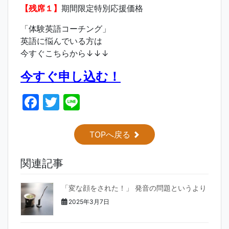
【残席１】
期間限定特別応援価格
「体験英語コーチング」
英語に悩んでいる方は
今すぐこちらから↓↓↓
今すぐ申し込む！
F
T
Li
a
w
n
c
itt
e
TOPへ戻る
e
er
関連記事
b
o
「変な顔をされた！」 発音の問題というより
o
2025年3月7日
k