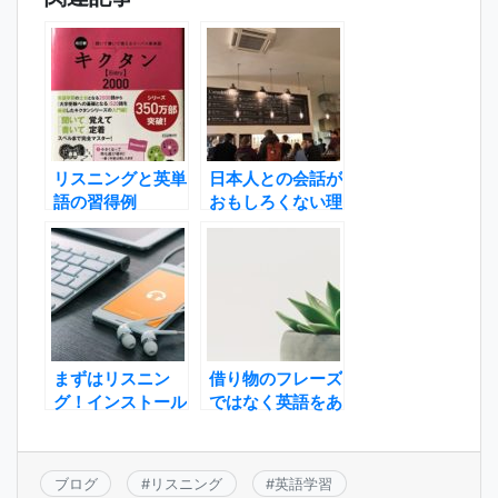
リスニングと英単
日本人との会話が
語の習得例
おもしろくない理
由
まずはリスニン
借り物のフレーズ
グ！インストール
ではなく英語をあ
のやり方とは？
なたの言葉にする
コツ
ブログ
#
リスニング
#
英語学習