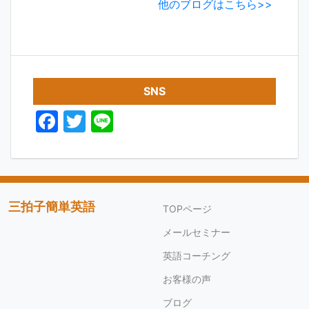
他のブログはこちら>>
SNS
F
T
Li
a
w
n
c
itt
e
e
er
b
三拍子簡単英語
TOPページ
o
メールセミナー
o
英語コーチング
k
お客様の声
ブログ