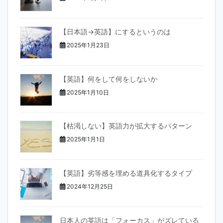
k
【日本語→英語】にするというのは
2025年1月23日
【英語】何をして何をしないか
2025年1月10日
【枯渇しない】英語力が拡大するパターン
2025年1月1日
【英語】劣等感を埋める道具化するタイプ
2024年12月25日
日本人の英語は「フォーカス」がズレている