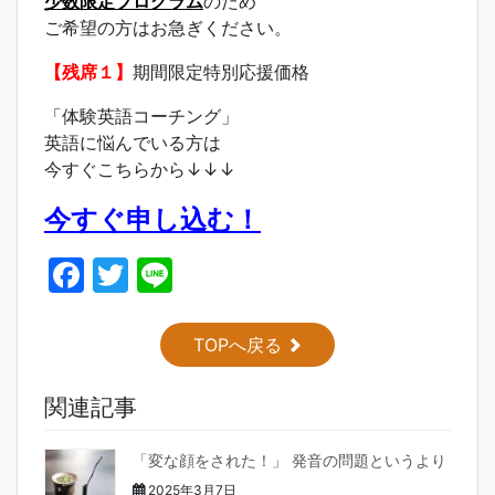
少数限定プログラム
のため
ご希望の方はお急ぎください。
【残席１】
期間限定特別応援価格
「体験英語コーチング」
英語に悩んでいる方は
今すぐこちらから↓↓↓
今すぐ申し込む！
F
T
Li
a
w
n
c
itt
e
TOPへ戻る
e
er
関連記事
b
o
「変な顔をされた！」 発音の問題というより
o
2025年3月7日