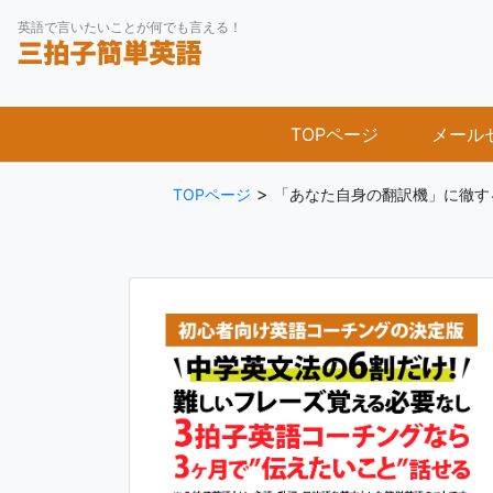
Skip
英語で言いたいことが何でも言える！
to
content
TOPページ
メール
>
TOPページ
「あなた自身の翻訳機」に徹す