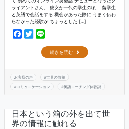
て 初めてのオンライン英会話 デビューとなったク
ライアントさん。 彼女が十代の学生の頃、 留学生
と英語で会話をする 機会があった際に うまく伝わ
らなかった経験が ちょっとした […]
F
T
Li
a
w
n
c
itt
e
続きを読む
e
er
b
o
お客様の声
#
世界の情報
o
#
コミュニケーション
#
英語コーチング体験談
k
日本という箱の外を出て世
界の情報に触れる