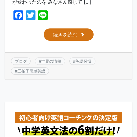
が変わったのを みなさん感じて […]
F
T
Li
a
w
n
c
itt
e
続きを読む
e
er
b
o
ブログ
#
世界の情報
#
英語習慣
o
#
三拍子簡単英語
k