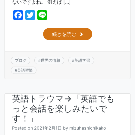
ないですよね。 例えば […]
F
T
Li
a
w
n
c
itt
e
続きを読む
e
er
b
o
ブログ
#
世界の情報
#
英語学習
o
#
英語習慣
k
英語トラウマ→「英語でも
っと会話を楽しみたいで
す！」
Posted on
2021年2月1日
by
mizuhashichikako