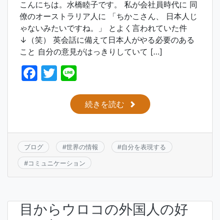
こんにちは。水橋睦子です。 私が会社員時代に 同
僚のオーストラリア人に 「ちかこさん、 日本人じ
ゃないみたいですね。」 とよく言われていた件
↓（笑） 英会話に備えて日本人がやる必要のある
こと 自分の意見がはっきりしていて […]
F
T
Li
a
w
n
c
itt
e
続きを読む
e
er
b
o
ブログ
#
世界の情報
#
自分を表現する
o
#
コミュニケーション
k
目からウロコの外国人の好