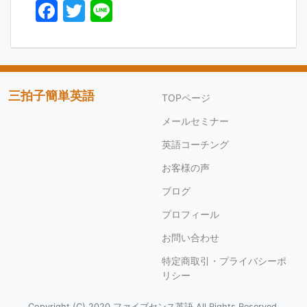
F
T
Li
a
w
n
c
itt
e
e
er
b
三拍子簡単英語
TOPページ
o
メールセミナー
o
英語コーチング
k
お客様の声
ブログ
プロフィール
お問い合わせ
特定商取引・プライバシーポ
リシー
Copyright (C) 2020 ファイブセンス英語 All Rights Reserved.