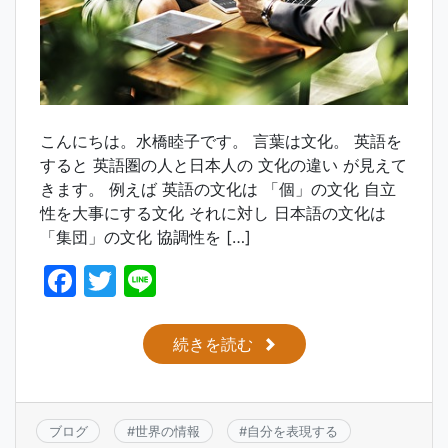
こんにちは。水橋睦子です。 言葉は文化。 英語を
すると 英語圏の人と日本人の 文化の違い が見えて
きます。 例えば 英語の文化は 「個」の文化 自立
性を大事にする文化 それに対し 日本語の文化は
「集団」の文化 協調性を […]
F
T
Li
a
w
n
c
itt
e
続きを読む
e
er
b
o
ブログ
#
世界の情報
#
自分を表現する