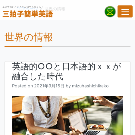
Skip
英語で言いたいことが何でも言える！
>
TOPページ
世界の情報
to
content
世界の情報
英語的○○と日本語的ｘｘが
融合した時代
Posted on
2021年9月15日
by
mizuhashichikako