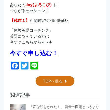
あなたの
Joy(よろこび）
に
つながるセッション！
【残席１】
期間限定特別応援価格
「体験英語コーチング」
英語に悩んでいる方は
今すぐこちらから↓↓↓
今すぐ申し込む！
F
T
Li
a
w
n
c
itt
e
TOPへ戻る
e
er
関連記事
b
o
「変な顔をされた！」 発音の問題というより