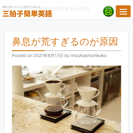
Skip
英語で言いたいことが何でも言える！
>
TOPページ
鼻息が荒すぎるのが原因
to
content
鼻息が荒すぎるのが原因
Posted on
2021年6月17日
by
mizuhashichikako