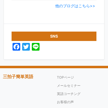
他のブログはこちら>>
SNS
F
T
Li
a
w
n
c
itt
e
e
er
b
三拍子簡単英語
TOPページ
o
メールセミナー
o
英語コーチング
k
お客様の声