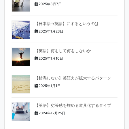
o
2025年3月7日
k
【日本語→英語】にするというのは
2025年1月23日
【英語】何をして何をしないか
2025年1月10日
【枯渇しない】英語力が拡大するパターン
2025年1月1日
【英語】劣等感を埋める道具化するタイプ
2024年12月25日