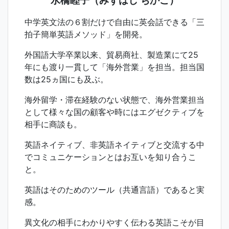
水橋睦子（みずはし ちかこ）
中学英文法の６割だけで自由に英会話できる「三
拍子簡単英語メソッド」を開発。
外国語大学卒業以来、貿易商社、製造業にて25
年にも渡り一貫して「海外営業」を担当。担当国
数は25ヵ国にも及ぶ。
海外留学・滞在経験のない状態で、海外営業担当
として様々な国の顧客や時にはエグゼクティブを
相手に商談も。
英語ネイティブ、非英語ネイティブと交流する中
でコミュニケーションとはお互いを知り合うこ
と。
英語はそのためのツール（共通言語）であると実
感。
異文化の相手にわかりやすく伝わる英語こそが目