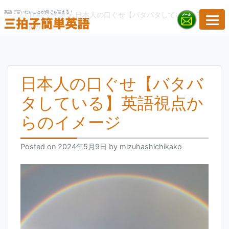
Skip
英語で言いたいことが何でも言える！
>
TOPページ
日本人の口ぐせ【バタバタしている】英語視
to
点からのイメージ
content
日本人の口ぐせ【バタバ
タしている】英語視点か
らのイメージ
Posted on
2024年5月9日
by
mizuhashichikako