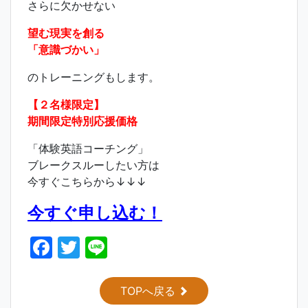
さらに欠かせない
望む現実を創る
「意識づかい」
のトレーニングもします。
【２名様限定】
期間限定特別応援価格
「体験英語コーチング」
ブレークスルーしたい方は
今すぐこちらから↓↓↓
今すぐ申し込む！
F
T
Li
a
w
n
c
itt
e
TOPへ戻る