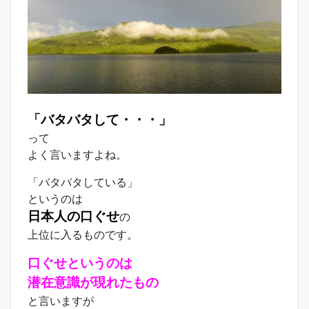
「バタバタして・・・」
って
よく言いますよね。
「バタバタしている」
というのは
日本人の口ぐせ
の
上位に入るものです。
口ぐせというのは
潜在意識が現れたもの
と言いますが