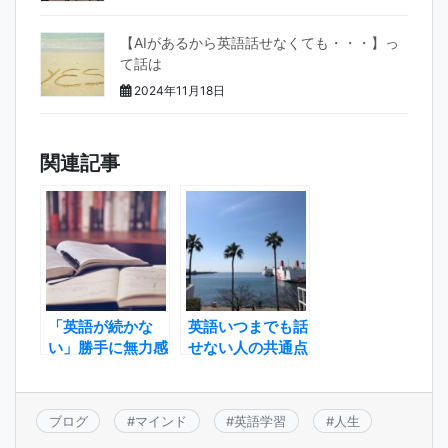
【AIがあるから英語話せなくても・・・】っ
て話は
2024年11月18日
関連記事
「英語が続かな
英語いつまでも話
い」勝手に無力感
せない人の共通点
を感じる必要な
【○○の経験が足
し！
りない】
ブログ
#
マインド
#
英語学習
#
人生