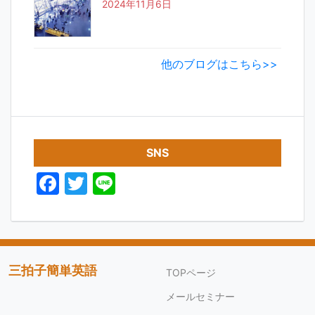
2024年11月6日
他のブログはこちら>>
SNS
F
T
Li
a
w
n
c
itt
e
e
er
b
三拍子簡単英語
TOPページ
o
メールセミナー