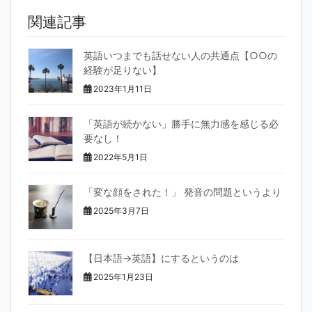
e
er
関連記事
b
o
英語いつまでも話せない人の共通点【○○の
o
経験が足りない】
k
2023年1月11日
「英語が続かない」勝手に無力感を感じる必
要なし！
2022年5月1日
「変な顔をされた！」 発音の問題というより
2025年3月7日
【日本語→英語】にするというのは
2025年1月23日