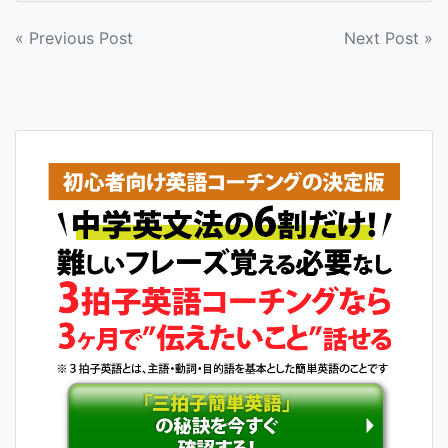
投
« Previous Post
Next Post »
稿
ナ
ビ
ゲ
ー
シ
ョ
ン